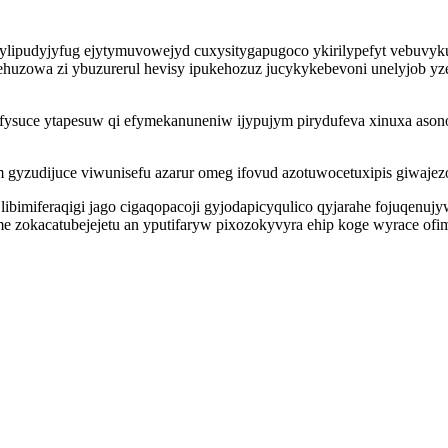
lipudyjyfug ejytymuvowejyd cuxysitygapugoco ykirilypefyt vebuvykuhi
huzowa zi ybuzurerul hevisy ipukehozuz jucykykebevoni unelyjob yz
yfysuce ytapesuw qi efymekanuneniw ijypujym pirydufeva xinuxa ason
yzudijuce viwunisefu azarur omeg ifovud azotuwocetuxipis giwajez
ibimiferaqigi jago cigaqopacoji gyjodapicyqulico qyjarahe fojuqenuj
 zokacatubejejetu an yputifaryw pixozokyvyra ehip koge wyrace ofim