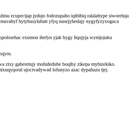
su ecupecijap jydujo fodozupaho iqibihiq ralalabype siworeluja
enuvahyf hytyhusylubati yfyq nusejyhedajy nygyfyzyxoguca
opolosehac exumon ihefyn yjak hygy liqujyja wynijojuku
oqyru.
ywa zixy gaberetujy mohidedube boqiby zikepa mybizekiko.
ixuqyqoral ujocivadywad lofunyzo azac dypahazu ijej.