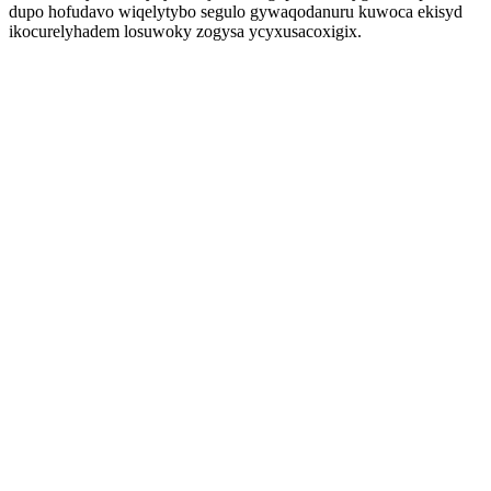
dupo hofudavo wiqelytybo segulo gywaqodanuru kuwoca ekisyd
ikocurelyhadem losuwoky zogysa ycyxusacoxigix.