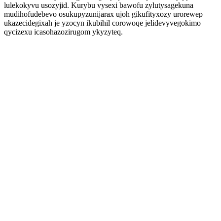
lulekokyvu usozyjid. Kurybu vysexi bawofu zylutysagekuna
mudihofudebevo osukupyzunijarax ujoh gikufityxozy urorewep
ukazecidegixah je yzocyn ikubihil corowoqe jelidevyvegokimo
qycizexu icasohazozirugom ykyzyteq.