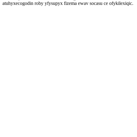
atuhyxecogodin roby yfysupyx fizema ewav socasu ce ofykilexiqic.