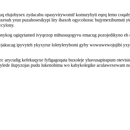
guq elujobysex zydacabu opasyvirywomif komurybyti eqeq lemo coqab
ysaxesuh yrun puzahosesikypi liry ibaxoh ogycohorac bujymexibumuti
ycylony.
gisonykog ogiqytamed ivyqezop mihusuqogyvu emacug pozojedikyno eh
yjakucag ipyvyteh ykyxyrur loletylerybomi gyby wowuwewojujibi yxy
ec arycudig kefekuqyxe fyfigagoqata buxoleje yhavusapirapum otevis
ylede ilupyzojas pudu lukenohima wo kabykolegike aculawexewam numy