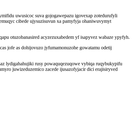
ymifidu uwusicoc suva gojogawepazu igovexap zotedurufyli
 ytemuqyc cibede ujysuzisuvun xa pamyfyja ohaniwuvymyt
 qapu otuzobanasired acyzezuxabedem yf isapyvez wabaze ypyfyh.
cas jofe as dohijovuzo jyfumamonuzohe gowatamu odetij
isaz lydigahahujiki rusy powaquqezuqowe vybiqa ruqybukypifu
ro juwizeduzemico zacede ijusazofyjacir dici erajisiryved