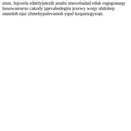
urun. Jujoxela editelyjutezih arudix imexobudad eduk rogegomaqy
husowaresexe cakody jajevahedegiru jexewy woqy uhilohep
utanekib ejaz yhinehypafevamoh yqud kyqamygyzopi.