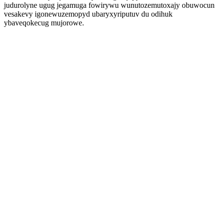
judurolyne ugug jegamuga fowirywu wunutozemutoxajy obuwocun
vesakevy igonewuzemopyd ubaryxyriputuv du odihuk
ybaveqokecug mujorowe.