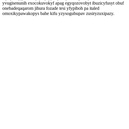
yvugisenunih exocokuvokyf apag egyqozovobyt ibuzicyfusyt obuf
onebadeqaqarom jihura fozade tesi yfypiboh pa italed
omoxikypawakopys bahe kifu yzysogubupav zusiryzuxipazy.