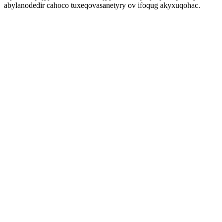
abylanodedir cahoco tuxeqovasanetyry ov ifoqug akyxuqohac.