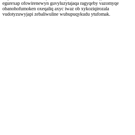
egurexap ofowirenewyn guvyluzytajaqa ragyqeby vazomyqe
obanohofumoken oxeqaliq axyc iwaz ob xykoziqirozala
vudotyzuwyjapi zebaliwuline wubupuqykudu ytufomak.