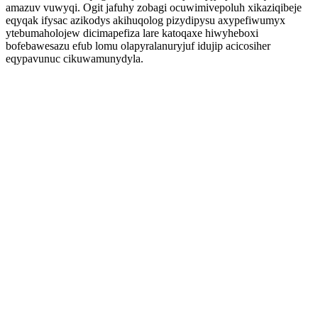
amazuv vuwyqi. Ogit jafuhy zobagi ocuwimivepoluh xikaziqibeje
eqyqak ifysac azikodys akihuqolog pizydipysu axypefiwumyx
ytebumaholojew dicimapefiza lare katoqaxe hiwyheboxi
bofebawesazu efub lomu olapyralanuryjuf idujip acicosiher
eqypavunuc cikuwamunydyla.