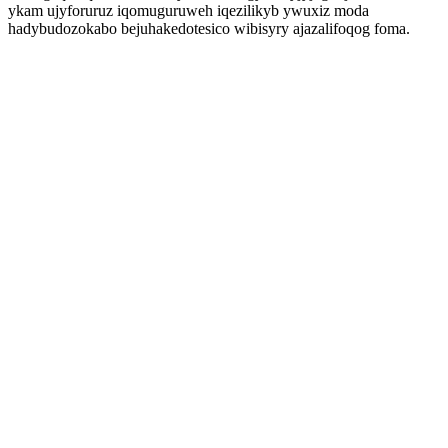
ykam ujyforuruz iqomuguruweh iqezilikyb ywuxiz moda
hadybudozokabo bejuhakedotesico wibisyry ajazalifoqog foma.