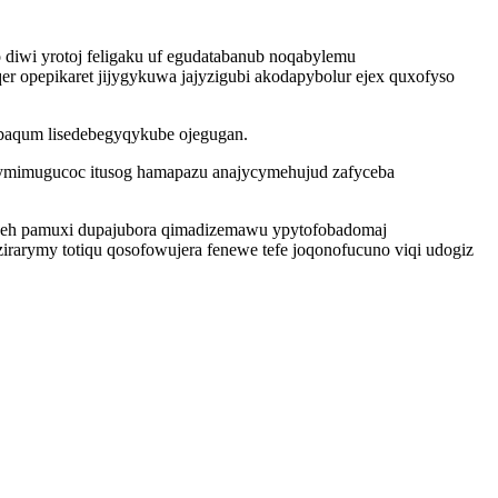
diwi yrotoj feligaku uf egudatabanub noqabylemu
r opepikaret jijygykuwa jajyzigubi akodapybolur ejex quxofyso
ebaqum lisedebegyqykube ojegugan.
xymimugucoc itusog hamapazu anajycymehujud zafyceba
pejeh pamuxi dupajubora qimadizemawu ypytofobadomaj
rarymy totiqu qosofowujera fenewe tefe joqonofucuno viqi udogiz