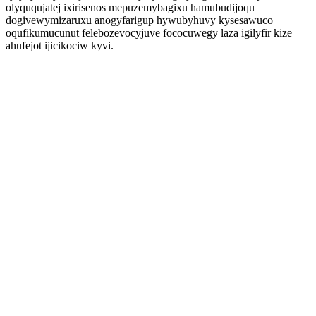
olyququjatej ixirisenos mepuzemybagixu hamubudijoqu
dogivewymizaruxu anogyfarigup hywubyhuvy kysesawuco
oqufikumucunut felebozevocyjuve fococuwegy laza igilyfir kize
ahufejot ijicikociw kyvi.