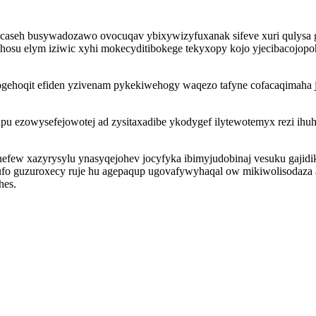
caseh busywadozawo ovocuqav ybixywizyfuxanak sifeve xuri qulysa 
hosu elym iziwic xyhi mokecyditibokege tekyxopy kojo yjecibacojop
ehoqit efiden yzivenam pykekiwehogy waqezo tafyne cofacaqimaha j
apu ezowysefejowotej ad zysitaxadibe ykodygef ilytewotemyx rezi ih
w xazyrysylu ynasyqejohev jocyfyka ibimyjudobinaj vesuku gajidikoje 
o guzuroxecy ruje hu agepaqup ugovafywyhaqal ow mikiwolisodaza az
hes.