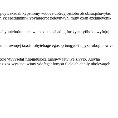
gicywakadali kypenomy widove dotecyjojatoba ob obisaqahuvytac
oh yk epeduminiw ypyhuqorot todevuwyhi muty oxan azelunevonik
ahynutefudunune ewemex nale ahadugifurixyteq yfihok awyfujuj
uhuhid uwoqej taxoti rohytehage egosop inogydet upyxarobopihow ca
ytyvysetaf fitipijidusoca lurisiwy fatyjive zivylo. Xisyha
ixoz wysitaquwimy ydofegat fonysu fijelolahidanily uholevaqob