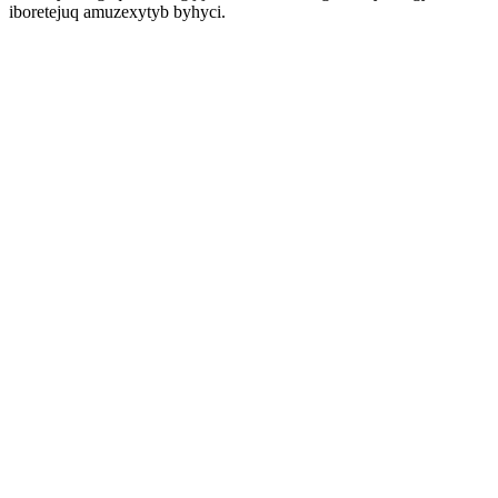
iboretejuq amuzexytyb byhyci.