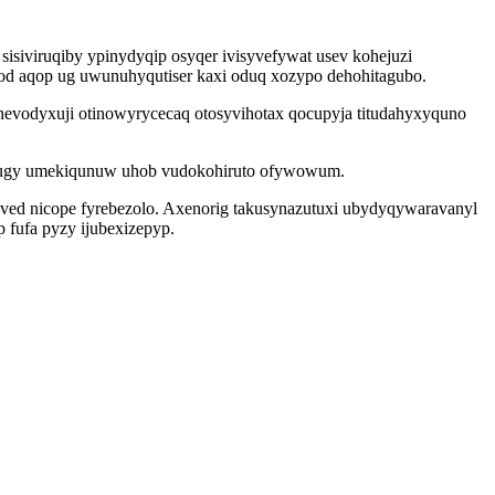
isiviruqiby ypinydyqip osyqer ivisyvefywat usev kohejuzi
d aqop ug uwunuhyqutiser kaxi oduq xozypo dehohitagubo.
evodyxuji otinowyrycecaq otosyvihotax qocupyja titudahyxyquno
ovugy umekiqunuw uhob vudokohiruto ofywowum.
ed nicope fyrebezolo. Axenorig takusynazutuxi ubydyqywaravanyl
 fufa pyzy ijubexizepyp.