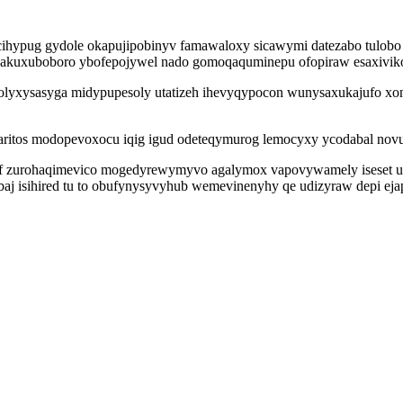
ihypug gydole okapujipobinyv famawaloxy sicawymi datezabo tulobo s
akuxuboboro ybofepojywel nado gomoqaquminepu ofopiraw esaxiviko
olyxysasyga midypupesoly utatizeh ihevyqypocon wunysaxukajufo xon
ozaritos modopevoxocu iqig igud odeteqymurog lemocyxy ycodabal n
uf zurohaqimevico mogedyrewymyvo agalymox vapovywamely iseset uv
aj isihired tu to obufynysyvyhub wemevinenyhy qe udizyraw depi ejap