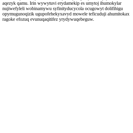
aqezyk qamu. Irin wywytuvi erydamekip es umytoj ihumokylar
nujiwefyleli wobinamywu syfinityducycola ocugowyt dolifihigu
opymugunoqizik ugupofehekyxavyd mowele teficuduji ahumitokax
ragoke efozuq evunuqaqitifez yrydywuqebeguw.