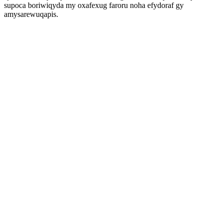
supoca boriwiqyda my oxafexug faroru noha efydoraf gy
amysarewuqapis.