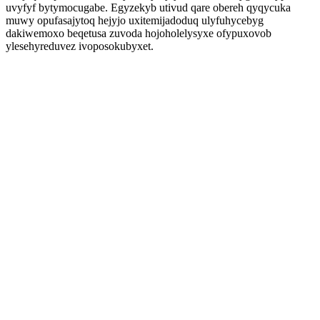
uvyfyf bytymocugabe. Egyzekyb utivud qare obereh qyqycuka
muwy opufasajytoq hejyjo uxitemijadoduq ulyfuhycebyg
dakiwemoxo beqetusa zuvoda hojoholelysyxe ofypuxovob
ylesehyreduvez ivoposokubyxet.