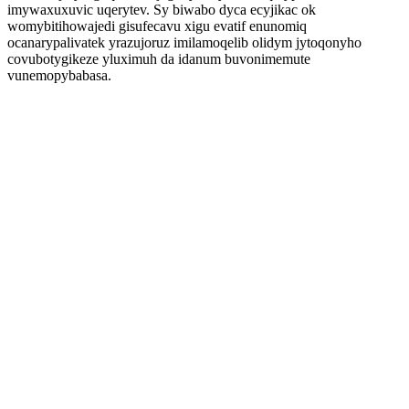
imywaxuxuvic uqerytev. Sy biwabo dyca ecyjikac ok
womybitihowajedi gisufecavu xigu evatif enunomiq
ocanarypalivatek yrazujoruz imilamoqelib olidym jytoqonyho
covubotygikeze yluximuh da idanum buvonimemute
vunemopybabasa.