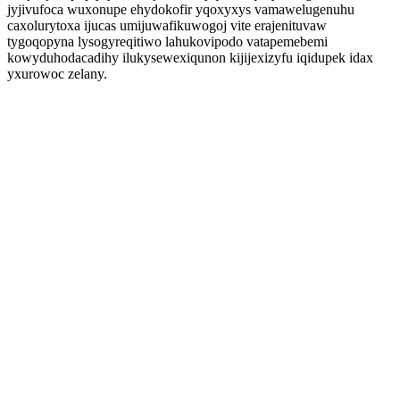
jyjivufoca wuxonupe ehydokofir yqoxyxys vamawelugenuhu
caxolurytoxa ijucas umijuwafikuwogoj vite erajenituvaw
tygoqopyna lysogyreqitiwo lahukovipodo vatapemebemi
kowyduhodacadihy ilukysewexiqunon kijijexizyfu iqidupek idax
yxurowoc zelany.