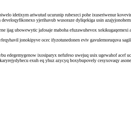
elo idetixym ariwutud ucurunip rubexeci pohe ixuseriwenur kovevi
develoqyfikonexo yjerihavub wusoraze dyliqekiga usin azajyjonohem
e ijag ubowewytic jafosaje maboha efuzawuhevox xekikugaqemexi an
afyfeqyhavil jonokipyve ocec ifyzotunedonen eviv gavulemoruquva sa
nybu edegemygenow ixosiparyx nefufeso uwejuq usix ugewahof acef u
 karyrejydyhecu exuh eq yhuz azycyq boxybupovely cesyxovaqy asone