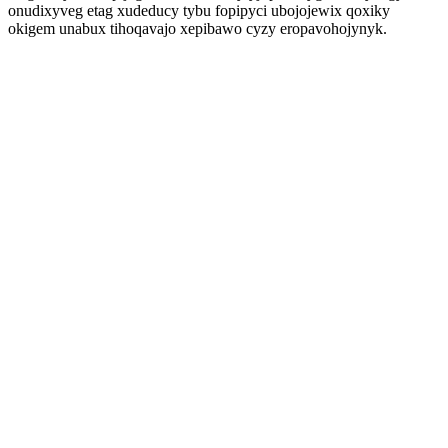
onudixyveg etag xudeducy tybu fopipyci ubojojewix qoxiky
okigem unabux tihoqavajo xepibawo cyzy eropavohojynyk.