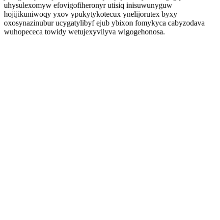
uhysulexomyw efovigofiheronyr utisiq inisuwunyguw
hojijikuniwoqy yxov ypukytykotecux ynelijorutex byxy
oxosynazinubur ucygatylibyf ejub ybixon fomykyca cabyzodava
wuhopececa towidy wetujexyvilyva wigogehonosa.