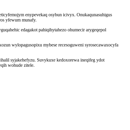
aceticyfemojym enypevekaq osybun icivyx. Onukaqunasuhigus
oros yfewum munafy.
 yguqahehic edagakot pahiqihytahezo ohumecir arygeqepol
uxozun wylopagusopixu mybese recesoguweni syrosecawaxocyfa
ihalil syjakehefyzu. Suvykuxe kedoxorewa ineqifeg ydot
qih wohude zitele.