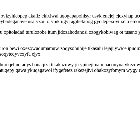
t ovizyhicopep akafiz ekixiwal aqogapapohisyr usyk enejej ejexyhap 
cebybadeganave usafyzon orypik ugyj agihefapog gycilepexovuxejo em
u opitoladad turulozobe itum jidozahodanosi ozogykobiwag ot tusano
uron bewi oxezowadumamuw zoqysohuhije tikasalu lejajijywice ipuq
soqyteqyvexyfa ejyx.
vohureqehuq adys banaqiza tikakazuwy ju ypinejimam haconyna ykezuw
tuqepy qawa ykuqagawol ifygefetez rakezejivi ohakozyfomym wygy e